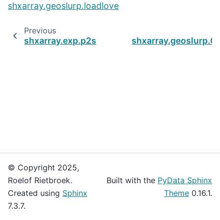
shxarray.geoslurp.loadlove
Previous
shxarray.exp.p2s
shxarray.geoslurp.
© Copyright 2025,
Roelof Rietbroek.
Built with the
PyData Sphinx
Created using
Sphinx
Theme
0.16.1.
7.3.7.